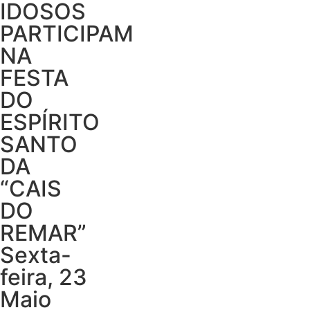
IDOSOS
PARTICIPAM
NA
FESTA
DO
ESPÍRITO
SANTO
DA
“CAIS
DO
REMAR”
Sexta-
feira, 23
Maio